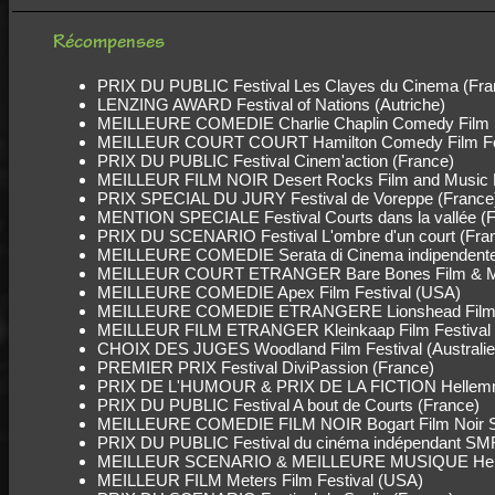
Récompenses
PRIX DU PUBLIC Festival Les Clayes du Cinema (Fra
LENZING AWARD Festival of Nations (Autriche)
MEILLEURE COMEDIE Charlie Chaplin Comedy Film Fes
MEILLEUR COURT COURT Hamilton Comedy Film Fes
PRIX DU PUBLIC Festival Cinem'action (France)
MEILLEUR FILM NOIR Desert Rocks Film and Music 
PRIX SPECIAL DU JURY Festival de Voreppe (France
MENTION SPECIALE Festival Courts dans la vallée (F
PRIX DU SCENARIO Festival L'ombre d'un court (Fra
MEILLEURE COMEDIE Serata di Cinema indipendente e
MEILLEUR COURT ETRANGER Bare Bones Film & Mus
MEILLEURE COMEDIE Apex Film Festival (USA)
MEILLEURE COMEDIE ETRANGERE Lionshead Film F
MEILLEUR FILM ETRANGER Kleinkaap Film Festival (
CHOIX DES JUGES Woodland Film Festival (Australie
PREMIER PRIX Festival DiviPassion (France)
PRIX DE L'HUMOUR & PRIX DE LA FICTION Hellemm
PRIX DU PUBLIC Festival A bout de Courts (France)
MEILLEURE COMEDIE FILM NOIR Bogart Film Noir Sh
PRIX DU PUBLIC Festival du cinéma indépendant SMR
MEILLEUR SCENARIO & MEILLEURE MUSIQUE Hellfire 
MEILLEUR FILM Meters Film Festival (USA)