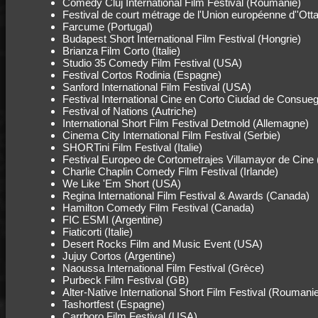
Comedy Cluj International Film Festival (Roumanie)
Festival de court métrage de l'Union européenne d''Ot
Farcume (Portugal)
Budapest Short International Film Festival (Hongrie)
Brianza Film Corto (Italie)
Studio 35 Comedy Film Festival (USA)
Festival Cortos Rodinia (Espagne)
Sanford International Film Festival (USA)
Festival International Cine en Corto Ciudad de Consue
Festival of Nations (Autriche)
International Short Film Festival Detmold (Allemagne)
Cinema City International Film Festival (Serbie)
SHORTini Film Festival (Italie)
Festival Europeo de Cortometrajes Villamayor de Cine
Charlie Chaplin Comedy Film Festival (Irlande)
We Like 'Em Short (USA)
Regina International Film Festival & Awards (Canada)
Hamilton Comedy Film Festival (Canada)
FIC ESMI (Argentine)
Fiaticorti (Italie)
Desert Rocks Film and Music Event (USA)
Jujuy Cortos (Argentine)
Naoussa International Film Festival (Grèce)
Purbeck Film Festival (GB)
Alter-Native International Short Film Festival (Roumani
Tashortfest (Espagne)
Carrboro Film Festival (USA)