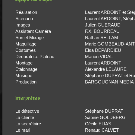
Equipe technique
Réalisation
Laurent ARDOINT et St
Scénario
Laurent ARDOINT, Stép
Images
Julien GUERAUD
Assistant Caméra
F.X. BOURREAU
Son et Mixage
Nathan SELLAM
Maquillage
Marie GOMBEAUD-ANTO
Costumes
Elsa DEPARDIEU
Décoratrice Plateau
Marion VIDAL
Montage
Laurent ARDOINT
Etalonnage
Alexandre LELAURE
Musique
Stéphane DUPRAT et R
Production
BARGOUGNAN MEDIA
Interprêtes
Le détective
Stéphane DUPRAT
La cliente
Sabine GOLDBERG
La secrétaire
Cécile ELIAS
Le mari
Renaud CALVET